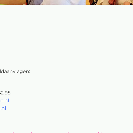
eldaanvragen:
62 95
n.nl
.nl